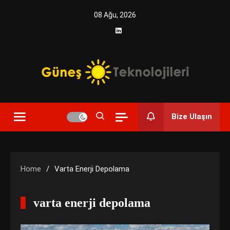
Skip
08 Ağu, 2026
to
content
Yenilikçi Enerji, Akıllı Çözümler
Güneş Teknolojileri | Solar
Bize Ulaşın
Enerji Çözümleri ve
Teknolojik Yenilikler
Home
Varta Enerji Depolama
varta enerji depolama