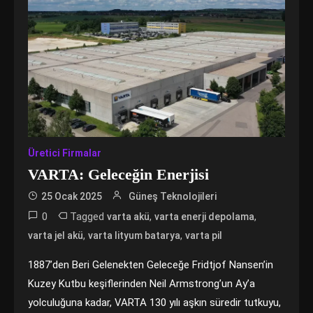
Üretici Firmalar
VARTA: Geleceğin Enerjisi
25 Ocak 2025
Güneş Teknolojileri
0
Tagged
,
,
varta akü
varta enerji depolama
,
,
varta jel akü
varta lityum batarya
varta pil
1887’den Beri Gelenekten Geleceğe Fridtjof Nansen’in
Kuzey Kutbu keşiflerinden Neil Armstrong’un Ay’a
yolculuğuna kadar, VARTA 130 yılı aşkın süredir tutkuyu,