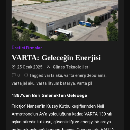
Üretici Firmalar
VARTA: Geleceğin Enerjisi
25 Ocak 2025
Güneş Teknolojileri
0
Tagged
,
,
varta akü
varta enerji depolama
,
,
varta jel akü
varta lityum batarya
varta pil
1887’den Beri Gelenekten Geleceğe
Fridtjof Nansen’in Kuzey Kutbu keşiflerinden Neil
Armstrong’un Ay’a yolculuğuna kadar, VARTA 130 yılı
aşkın süredir tutkuyu, güvenilirliği ve enerjiyi bir araya
getirerek geleceği bugüne taşıyor. Günümüzde VARTA,