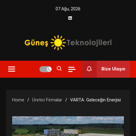
Skip
07 Ağu, 2026
to
content
Yenilikçi Enerji, Akıllı Çözümler
Güneş Teknolojileri | Solar
Bize Ulaşın
Enerji Çözümleri ve
Teknolojik Yenilikler
Home
Üretici Firmalar
VARTA: Geleceğin Enerjisi