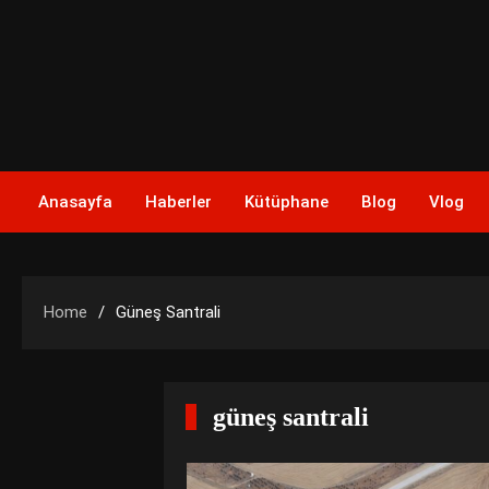
Skip
to
content
Anasayfa
Haberler
Kütüphane
Blog
Vlog
Home
Güneş Santrali
güneş santrali