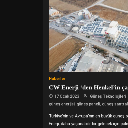
Haberler
CW Enerji ‘den Henkel’in çat
17 Ocak 2023
Güneş Teknolojileri
,
,
güneş enerjisi
güneş paneli
güneş santral
Türkiye’nin ve Avrupa’nın en büyük güneş pa
Enerji, daha yaşanabilir bir gelecek için ça