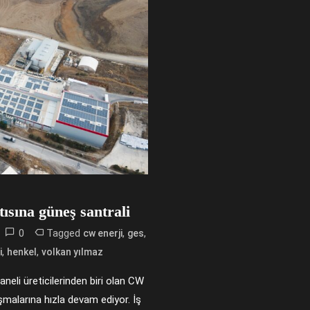
ısına güneş santrali
0
Tagged
,
,
cw enerji
ges
,
,
i
henkel
volkan yılmaz
neli üreticilerinden biri olan CW
lışmalarına hızla devam ediyor. İş