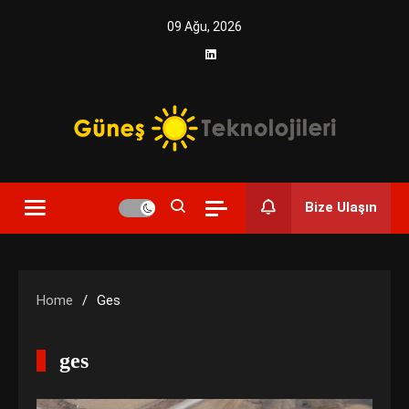
Skip
09 Ağu, 2026
to
content
Yenilikçi Enerji, Akıllı Çözümler
Güneş Teknolojileri | Solar
Bize Ulaşın
Enerji Çözümleri ve
Teknolojik Yenilikler
Home
Ges
ges