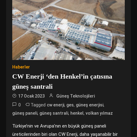
Haberler
CW Enerji ‘den Henkel’in çatısına
güneş santrali
17 Ocak 2023
Güneş Teknolojileri
0
Tagged
,
,
,
cw enerji
ges
güneş enerjisi
,
,
,
güneş paneli
güneş santrali
henkel
volkan yılmaz
Türkiye’nin ve Avrupa’nın en büyük güneş paneli
üreticilerinden biri olan CW Enerji, daha yaşanabilir bir