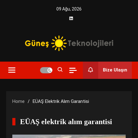
Skip
09 Ağu, 2026
to
content
Yenilikçi Enerji, Akıllı Çözümler
Güneş Teknolojileri | Solar
Bize Ulaşın
Enerji Çözümleri ve
Teknolojik Yenilikler
Home
EÜAŞ Elektrik Alım Garantisi
EÜAŞ elektrik alım garantisi