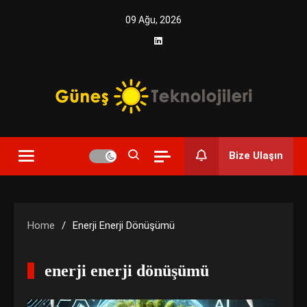
Skip
09 Ağu, 2026
to
content
Yenilikçi Enerji, Akıllı Çözümler
Güneş Teknolojileri | Solar
Bize Ulaşın
Enerji Çözümleri ve
Teknolojik Yenilikler
Home
Enerji Enerji Dönüşümü
enerji enerji dönüşümü