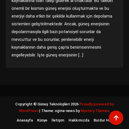
kaynaklarına olan talep giderek artmaktadır. Bu talebin
önemli bir kısmını güneş enerjisi oluşturmakta ve bu
enerjiyi daha etkin bir şekilde kullanmak için depolama
sistemleri geliştirilmektedir. Ancak, güneş enerjisinin
depolanmasıyla ilgili bazı potansiyel sorunlar da
mevcuttur ve bu sorunlar, yenilenebilir enerji
kaynaklarının daha geniş çapta benimsenmesini
engelleyebilir. İşte güneş enerjisinin […]
Copyright © Güneş Teknolojileri 2026
Proudly powered by
WordPress
|
Theme: ogma-news by
Mystery Themes
.
Anasayfa
Künye
İletişim
Hakkımızda
Burdur Haber