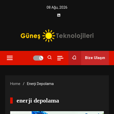
Skip
08 Ağu, 2026
to
content
Yenilikçi Enerji, Akıllı Çözümler
Güneş Teknolojileri | Solar
Bize Ulaşın
Enerji Çözümleri ve
Teknolojik Yenilikler
Home
Enerji Depolama
enerji depolama