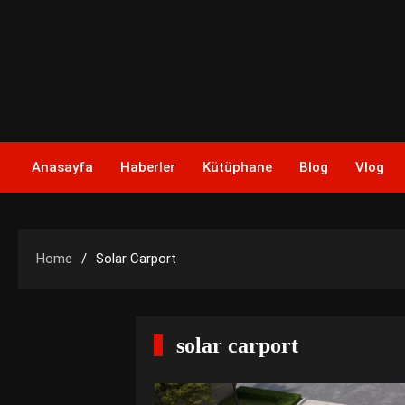
Skip
to
content
Anasayfa
Haberler
Kütüphane
Blog
Vlog
Home
Solar Carport
solar carport