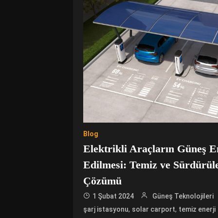
Blog
Elektrikli Araçların Güneş En
Edilmesi: Temiz ve Sürdürüle
Çözümü
1 Şubat 2024
Güneş Teknolojileri
,
,
şarj istasyonu
solar carport
temiz enerji