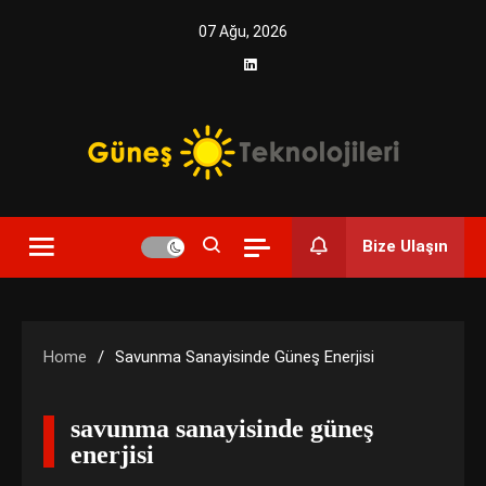
Skip
07 Ağu, 2026
to
content
Yenilikçi Enerji, Akıllı Çözümler
Güneş Teknolojileri | Solar
Bize Ulaşın
Enerji Çözümleri ve
Teknolojik Yenilikler
Home
Savunma Sanayisinde Güneş Enerjisi
savunma sanayisinde güneş
enerjisi