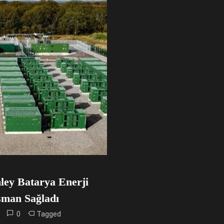
ey Batarya Enerji
sman Sağladı
0
Tagged