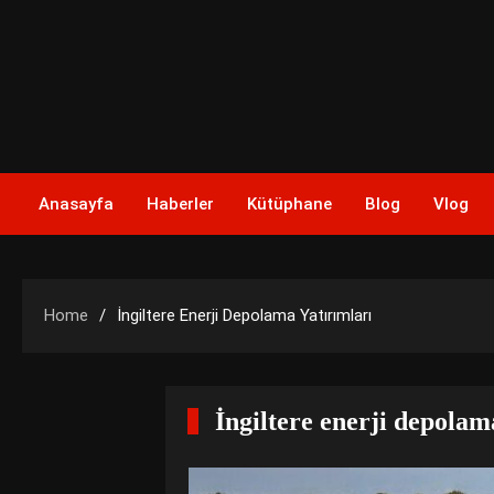
Skip
to
content
Anasayfa
Haberler
Kütüphane
Blog
Vlog
Home
İngiltere Enerji Depolama Yatırımları
İngiltere enerji depolam