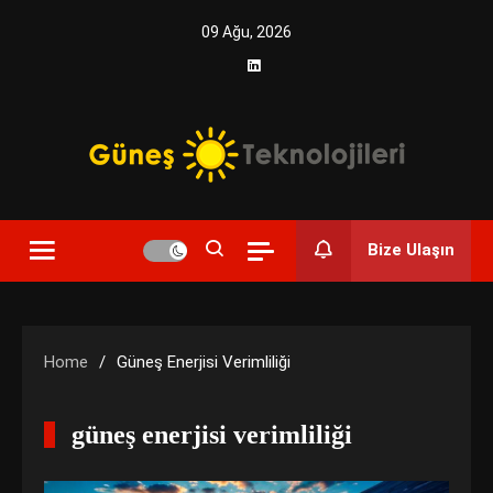
Skip
09 Ağu, 2026
to
content
Yenilikçi Enerji, Akıllı Çözümler
Güneş Teknolojileri | Solar
Bize Ulaşın
Enerji Çözümleri ve
Teknolojik Yenilikler
Home
Güneş Enerjisi Verimliliği
güneş enerjisi verimliliği