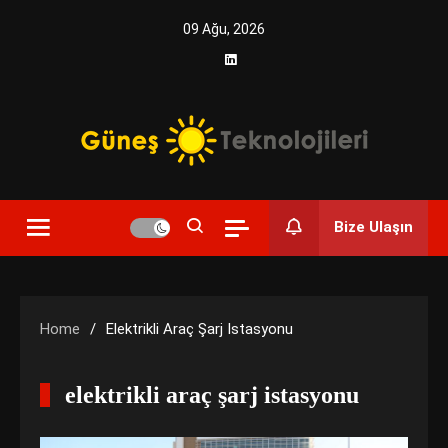
Skip
09 Ağu, 2026
to
content
Yenilikçi Enerji, Akıllı Çözümler
Güneş Teknolojileri | Solar
Bize Ulaşın
Enerji Çözümleri ve
Teknolojik Yenilikler
Home
Elektrikli Araç Şarj Istasyonu
elektrikli araç şarj istasyonu