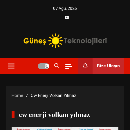
Skip
07 Ağu, 2026
to
content
Yenilikçi Enerji, Akıllı Çözümler
Güneş Teknolojileri | Solar
Bize Ulaşın
Enerji Çözümleri ve
Teknolojik Yenilikler
Home
Cw Enerji Volkan Yılmaz
cw enerji volkan yılmaz