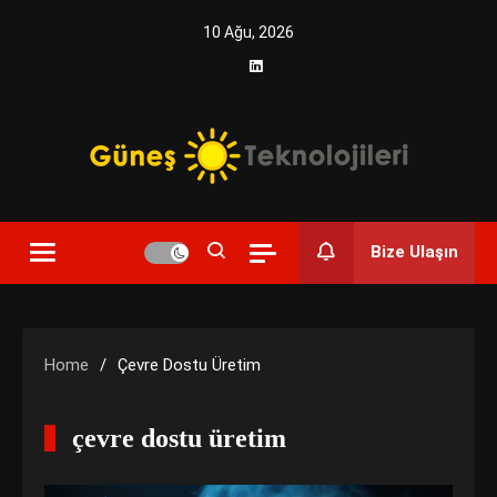
Skip
10 Ağu, 2026
to
content
Yenilikçi Enerji, Akıllı Çözümler
Güneş Teknolojileri | Solar
Bize Ulaşın
Enerji Çözümleri ve
Teknolojik Yenilikler
Home
Çevre Dostu Üretim
çevre dostu üretim