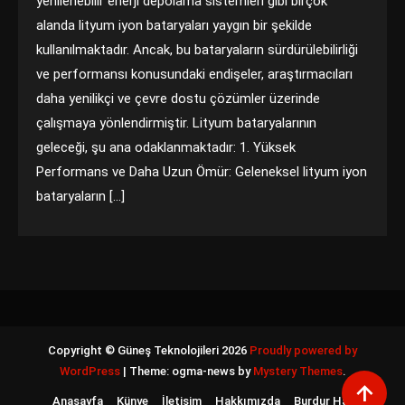
yenilenebilir enerji depolama sistemleri gibi birçok
alanda lityum iyon bataryaları yaygın bir şekilde
kullanılmaktadır. Ancak, bu bataryaların sürdürülebilirliği
ve performansı konusundaki endişeler, araştırmacıları
daha yenilikçi ve çevre dostu çözümler üzerinde
çalışmaya yönlendirmiştir. Lityum bataryalarının
geleceği, şu ana odaklanmaktadır: 1. Yüksek
Performans ve Daha Uzun Ömür: Geleneksel lityum iyon
bataryaların […]
Copyright © Güneş Teknolojileri 2026
Proudly powered by
WordPress
|
Theme: ogma-news by
Mystery Themes
.
Anasayfa
Künye
İletişim
Hakkımızda
Burdur Haber