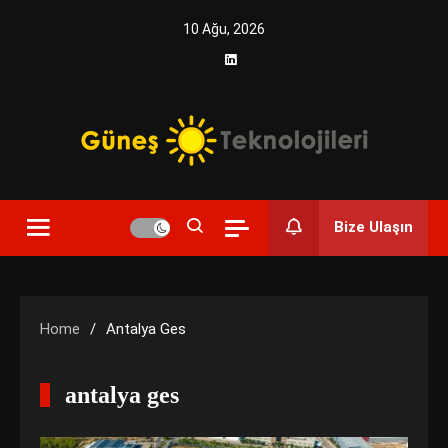
Skip
10 Ağu, 2026
to
content
Yenilikçi Enerji, Akıllı Çözümler
Güneş Teknolojileri | Solar
Bize Ulaşın
Enerji Çözümleri ve
Teknolojik Yenilikler
Home
Antalya Ges
antalya ges