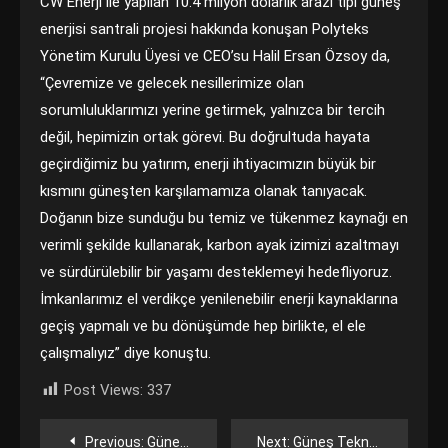
CW Enerji ile yapılan 10.4 milyon dolarlık arazi tipi güneş
enerjisi santrali projesi hakkında konuşan Polyteks
Yönetim Kurulu Üyesi ve CEO’su Halil Ersan Özsoy da,
“Çevremize ve gelecek nesillerimize olan
sorumluluklarımızı yerine getirmek, yalnızca bir tercih
değil, hepimizin ortak görevi. Bu doğrultuda hayata
geçirdiğimiz bu yatırım, enerji ihtiyacımızın büyük bir
kısmını güneşten karşılamamıza olanak tanıyacak.
Doğanın bize sunduğu bu temiz ve tükenmez kaynağı en
verimli şekilde kullanarak, karbon ayak izimizi azaltmayı
ve sürdürülebilir bir yaşamı desteklemeyi hedefliyoruz.
İmkanlarımız el verdikçe yenilenebilir enerji kaynaklarına
geçiş yapmalı ve bu dönüşümde hep birlikte, el ele
çalışmalıyız” diye konuştu.
Post Views:
337
Yazı
Previous:
Güneş Teknolojileri ve Yapay Zeka: Geleceğe Yön Veren İnovasyon
Next:
Güneş Teknolojilerinin Dünya Enerji Tüketimi Açısından Önemi ve Kıta Bazlı Kullanım Potansiyeli