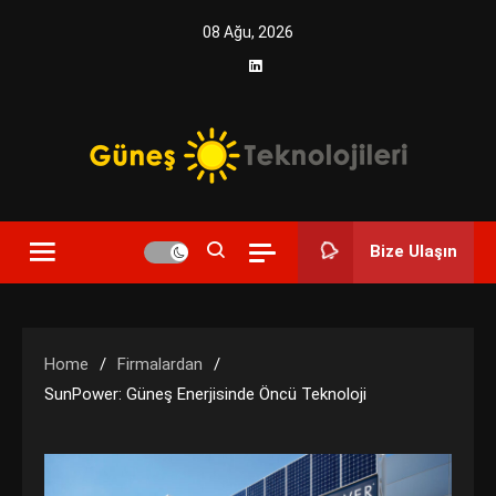
Skip
08 Ağu, 2026
to
content
Yenilikçi Enerji, Akıllı Çözümler
Güneş Teknolojileri | Solar
Bize Ulaşın
Enerji Çözümleri ve
Teknolojik Yenilikler
Home
Firmalardan
SunPower: Güneş Enerjisinde Öncü Teknoloji