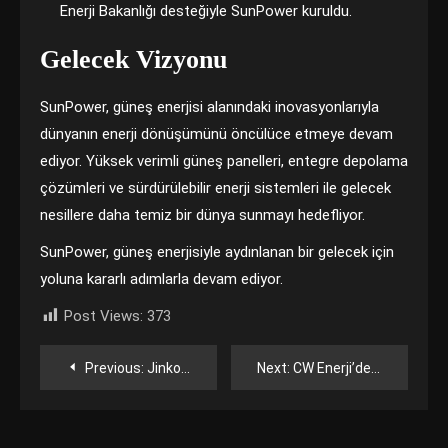
Enerji Bakanlığı desteğiyle SunPower kuruldu.
Gelecek Vizyonu
SunPower, güneş enerjisi alanındaki inovasyonlarıyla
dünyanın enerji dönüşümünü öncülüce etmeye devam
ediyor. Yüksek verimli güneş panelleri, entegre depolama
çözümleri ve sürdürülebilir enerji sistemleri ile gelecek
nesillere daha temiz bir dünya sunmayı hedefliyor.
SunPower, güneş enerjisiyle aydınlanan bir gelecek için
yoluna kararlı adımlarla devam ediyor.
Post Views:
373
Yazı
Previous:
Jinko Solar Co., Ltd.: Küresel Güneş Enerjisi Lideri
Next:
CW Enerji’den kadınlara tam destek
gezinmesi