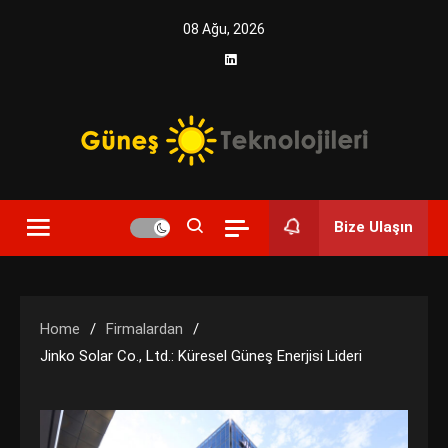
Skip
08 Ağu, 2026
to
content
Yenilikçi Enerji, Akıllı Çözümler
Güneş Teknolojileri | Solar
Bize Ulaşın
Enerji Çözümleri ve
Teknolojik Yenilikler
Home
Firmalardan
Jinko Solar Co., Ltd.: Küresel Güneş Enerjisi Lideri