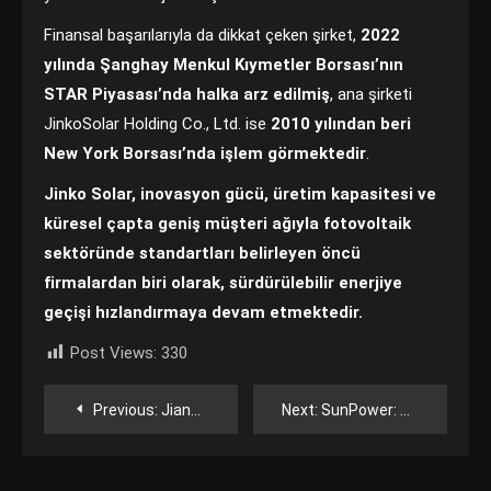
Finansal başarılarıyla da dikkat çeken şirket,
2022
yılında Şanghay Menkul Kıymetler Borsası’nın
STAR Piyasası’nda halka arz edilmiş
, ana şirketi
JinkoSolar Holding Co., Ltd. ise
2010 yılından beri
New York Borsası’nda işlem görmektedir
.
Jinko Solar, inovasyon gücü, üretim kapasitesi ve
küresel çapta geniş müşteri ağıyla fotovoltaik
sektöründe standartları belirleyen öncü
firmalardan biri olarak, sürdürülebilir enerjiye
geçişi hızlandırmaya devam etmektedir.
Post Views:
330
Yazı
Previous:
JiangSu JingYan Energy Technology Co., Ltd.
Next:
SunPower: Güneş Enerjisinde Öncü Teknoloji
gezinmesi