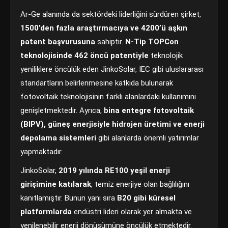
Ar-Ge alanında da sektördeki liderliğini sürdüren şirket,
1500’den fazla araştırmacıya ve 4200’ü aşkın
patent başvurusuna
sahiptir.
N-Tip TOPCon
teknolojisinde 462 öncü patentiyle
teknolojik
yeniliklere öncülük eden JinkoSolar, IEC gibi uluslararası
standartların belirlenmesine katkıda bulunarak
fotovoltaik teknolojisinin farklı alanlardaki kullanımını
genişletmektedir. Ayrıca,
bina entegre fotovoltaik
(BIPV), güneş enerjisiyle hidrojen üretimi ve enerji
depolama sistemleri
gibi alanlarda önemli yatırımlar
yapmaktadır.
JinkoSolar,
2019 yılında RE100 yeşil enerji
girişimine katılarak
, temiz enerjiye olan bağlılığını
kanıtlamıştır. Bunun yanı sıra
B20 gibi küresel
platformlarda
endüstri lideri olarak yer almakta ve
yenilenebilir enerji dönüşümüne öncülük etmektedir.