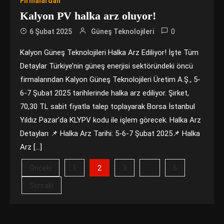
Firmalardan
Kalyon PV halka arz oluyor!
0
6 Şubat 2025
Güneş Teknolojileri
Kalyon Güneş Teknolojileri Halka Arz Ediliyor! İşte Tüm
Detaylar Türkiye’nin güneş enerjisi sektöründeki öncü
firmalarından Kalyon Güneş Teknolojileri Üretim A.Ş., 5-
6-7 Şubat 2025 tarihlerinde halka arz ediliyor. Şirket,
70,30 TL sabit fiyatla talep toplayarak Borsa İstanbul
Yıldız Pazar’da KLYPV kodu ile işlem görecek. Halka Arz
Detayları 📌 Halka Arz Tarihi: 5-6-7 Şubat 2025📌 Halka
Arz […]
Yazı
2
…
Önceki
1
3
6
Sonraki
sayfalaması