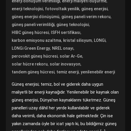
,
,
enerji dönüşüm verimliliği
enerji maliyeti düşürme
,
,
,
enerji teknolojisi
fotovoltaik yenilik
güneş enerjisi
,
,
güneş enerjisi dönüşümü
güneş paneli verim rekoru
,
,
güneş paneli verimliliği
güneş teknolojisi
,
,
HIBC güneş hücresi
ISFH sertifikası
,
,
,
karbon emisyonu azaltma
kristal silisyum
LONGi
,
,
LONGi Green Energy
NREL onayı
,
,
perovskit güneş hücresi
solar Ar-Ge
,
,
solar hücre rekoru
solar inovasyon
,
,
tandem güneş hücresi
temiz enerji
yenilenebilir enerji
Güneş enerjisi; temiz, bol ve giderek daha uygun
maliyetli bir enerji kaynağıdır. Yenilenebilir bir kaynak olan
güneş enerjisi, Dünya’nın kaynaklarını tüketmez. Güneş
panelleri uzay dâhil her yerde kullanılabilir ve giderek
daha verimli, daha ekonomik hale gelmektedir. Çin ise
yakın zamanda öyle bir icat yaptı ki, bu bildiğimiz güneş