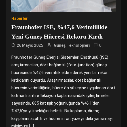
Haberler
Fraunhofer ISE, %47,6 Verimlilikle
Yeni Güneş Hücresi Rekoru Kırdı
0
26 Mayıs 2025
Güneş Teknolojileri
Fraunhofer Güneş Enerjisi Sistemleri Enstitüsü (ISE)
araştırmacıları, dört bağlantılı (four-junction) güneş
hücresinde %47,6 verimlilik elde ederek yeni bir rekor
kırdıklarını duyurdu. Araştırmacılar, dört bağlantılı
hücrenin verimliliğinin, hücre ön yüzeyine uygulanan dört
katmanlı antirefleksiyon kaplamasındaki iyileştirmeler
sayesinde, 665 kat ışık yoğunluğunda %46,1’den
%47,6’ya yükseldiğini belirtti. Bu kaplama, direnç
kayıplarını azalttı ve hücrenin ön yüzeyindeki yansımayı
minimize […]