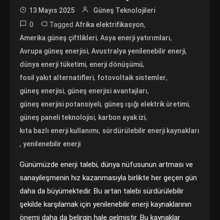
13 Mayıs 2025
Güneş Teknolojileri
0
Tagged
,
Afrika elektrifikasyon
,
,
Amerika güneş çiftlikleri
Asya enerji yatırımları
,
,
Avrupa güneş enerjisi
Avustralya yenilenebilir enerji
,
,
dünya enerji tüketimi
enerji dönüşümü
,
,
fosil yakıt alternatifleri
fotovoltaik sistemler
,
,
güneş enerjisi
güneş enerjisi avantajları
,
,
güneş enerjisi potansiyeli
güneş ışığı elektrik üretimi
,
,
güneş paneli teknolojisi
karbon ayak izi
,
kıta bazlı enerji kullanımı
sürdürülebilir enerji kaynakları
,
yenilenebilir enerji
Günümüzde enerji talebi, dünya nüfusunun artması ve
sanayileşmenin hız kazanmasıyla birlikte her geçen gün
daha da büyümektedir. Bu artan talebi sürdürülebilir
şekilde karşılamak için yenilenebilir enerji kaynaklarının
önemi daha da belirgin hale gelmiştir. Bu kaynaklar