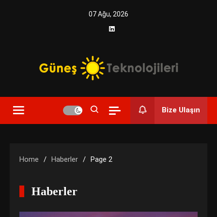
Skip
07 Ağu, 2026
to
content
Yenilikçi Enerji, Akıllı Çözümler
Güneş Teknolojileri | Solar
Bize Ulaşın
Enerji Çözümleri ve
Teknolojik Yenilikler
Home
Haberler
Page 2
Haberler