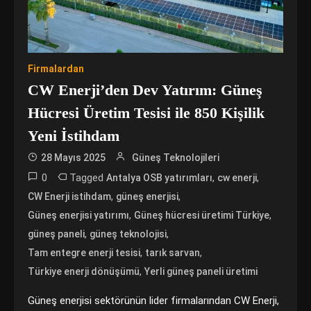
Firmalardan
CW Enerji’den Dev Yatırım: Güneş
Hücresi Üretim Tesisi ile 850 Kişilik
Yeni İstihdam
28 Mayıs 2025
Güneş Teknolojileri
0
Tagged
,
,
Antalya OSB yatırımları
cw enerji
,
,
CW Enerji istihdam
güneş enerjisi
,
,
Güneş enerjisi yatırımı
Güneş hücresi üretimi Türkiye
,
,
güneş paneli
güneş teknolojisi
,
,
Tam entegre enerji tesisi
tarık sarvan
,
Türkiye enerji dönüşümü
Yerli güneş paneli üretimi
Güneş enerjisi sektörünün lider firmalarından CW Enerji,